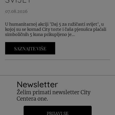
07.08.2026
U humanitarnoj akciji 'Daj 5 za ružičasti svijet', u
kojoj su se komad City torte i čaša pjenušca plaćali
simboličnih 5 kuna prikupljeno je...
SAZNAJTE VIŠE
Newsletter
Želim primati newsletter City
Centera one.
PRIJAVI SE