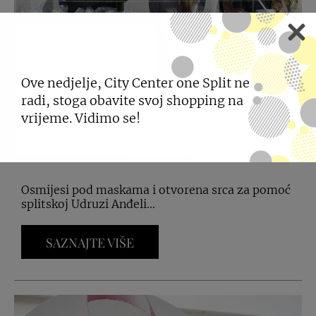
Ove nedjelje, City Center one Split ne
radi, stoga obavite svoj shopping na
#POKLONITI
vrijeme. Vidimo se!
07.08.2026
Osmijesi pod maskama i otvorena srca za pomoć
splitskoj Udruzi Anđeli...
SAZNAJTE VIŠE