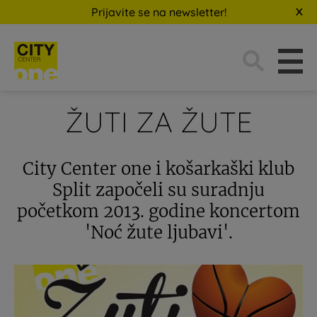
Prijavite se na newsletter!
Traži:
ŽUTI ZA ŽUTE
City Center one i košarkaški klub
Split započeli su suradnju
početkom 2013. godine koncertom
'Noć žute ljubavi'.