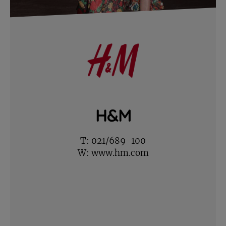
H&M
T:
021/689-100
W:
www.hm.com