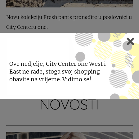
Novu kolekciju Fresh pants pronađite u poslovnici u
City Centeru one.
PODIJELI
Ove nedjelje, City Center one West i
East ne rade, stoga svoj shopping
obavite na vrijeme. Vidimo se!
POGLEDAJTE JOŠ
NOVOSTI