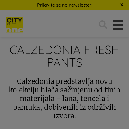
Prijavite se na newsletter!
Traži:
CALZEDONIA FRESH
PANTS
Calzedonia predstavlja novu
kolekciju hlača sačinjenu od finih
materijala - lana, tencela i
pamuka, dobivenih iz održivih
izvora.