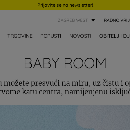
Prijavite se na newsletter!
ZAGREB WEST
RADNO VRI
TRGOVINE
POPUSTI
NOVOSTI
OBITELJ I D
BABY ROOM
u možete presvući na miru, uz čistu i 
rvome katu centra, namijenjenu isklju