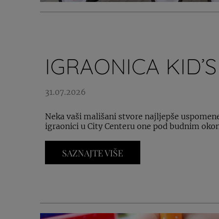
IGRAONICA KID’
31.07.2026
Neka vaši mališani stvore najljepše uspomene
igraonici u City Centeru one pod budnim oko
SAZNAJTE VIŠE