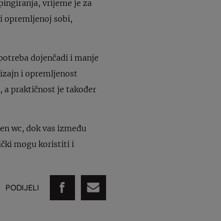
ingiranja, vrijeme je za
i opremljenoj sobi,
potreba dojenčadi i manje
Dizajn i opremljenost
, a praktičnost je također
ođen wc, dok vas između
čki mogu koristiti i
PODIJELI