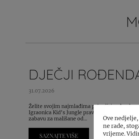
M
DJEČJI ROĐEND
31.07.2026
Želite svojim najmlađima prirediti rođendan
Igraonica Kid's Jungle pravo je mjesto za n
Ove nedjelje,
zabavu za mališane od...
ne rade, stog
vrijeme. Vidi
SAZNAJTE VIŠE