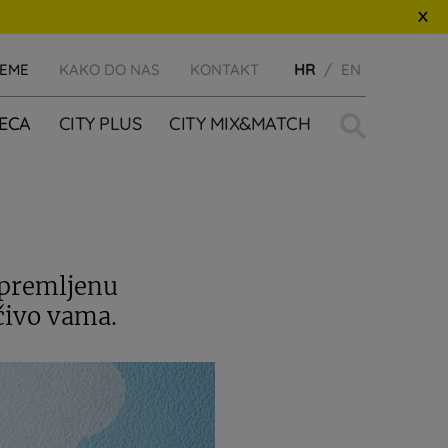
JEME
KAKO DO NAS
KONTAKT
HR
EN
Traži:
JECA
CITY PLUS
CITY MIX&MATCH
opremljenu
čivo vama.