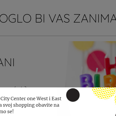
OGLO BI VAS ZANIMA
ANI
 za pamćenje?
ezaboravnu rođendansku
 City Center one West i East
a svoj shopping obavite na
mo se!