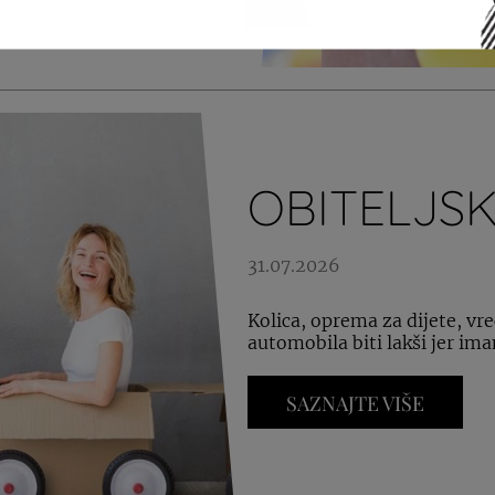
OBITELJSK
31.07.2026
Kolica, oprema za dijete, vre
automobila biti lakši jer ima
SAZNAJTE VIŠE