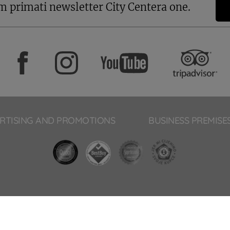
m primati newsletter City Centera one.
RTISING AND PROMOTIONS
BUSINESS PREMISE