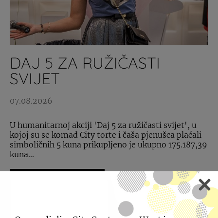
DAJ 5 ZA RUŽIČASTI
SVIJET
07.08.2026
U humanitarnoj akciji 'Daj 5 za ružičasti svijet', u
kojoj su se komad City torte i čaša pjenušca plaćali
simboličnih 5 kuna prikupljeno je ukupno 175.187,39
kuna...
SAZNAJTE VIŠE