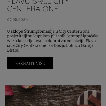
PLAVO SRCE CITY
CENTERA ONE
07.08.2026
U sklopu Štrumpfomanije u City Centeru one
posjetitelji su kupnjom plišanih Štrumpf igračaka
za 40 kn sudjelovali u dobrotvornoj akciji 'Plavo
srce City Centera one' za Dječju bolnicu Gornja
Bistra.
SAZNAJTE VIŠE