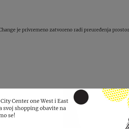
Change je privremeno zatvoreno radi preuređenja prostor
GLEDAJTE JOŠ NOVO
 City Center one West i East
a svoj shopping obavite na
mo se!