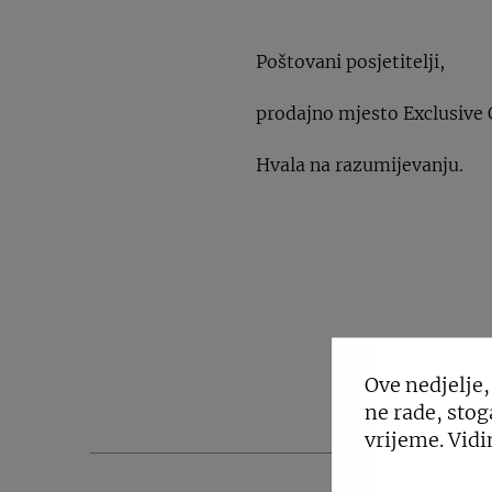
Poštovani posjetitelji,
prodajno mjesto Exclusive 
Hvala na razumijevanju.
PO
Ove nedjelje,
ne rade, stog
vrijeme. Vidi