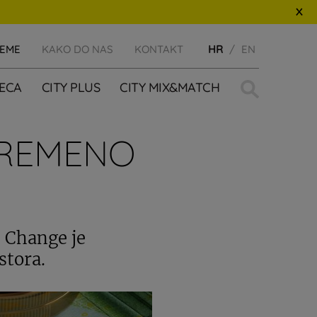
JEME
KAKO DO NAS
KONTAKT
HR
EN
Traži:
JECA
CITY PLUS
CITY MIX&MATCH
VREMENO
e Change je
stora.