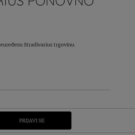
RIUS PONOVNO
preuređenu Stradivarius trgovinu.
PRIJAVI SE