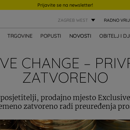
Prijavite se na newsletter!
ZAGREB WEST
RADNO VRI
TRGOVINE
POPUSTI
NOVOSTI
OBITELJ I D
IVE CHANGE – PRI
ZATVORENO
posjetitelji, prodajno mjesto Exclusiv
emeno zatvoreno radi preuređenja pro