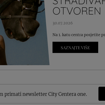
STRADIVA
OTVOREN
30.07.2026
Na 1. katu centra posjetite 
SAZNAJTE VIŠE
m primati newsletter City Centera one.