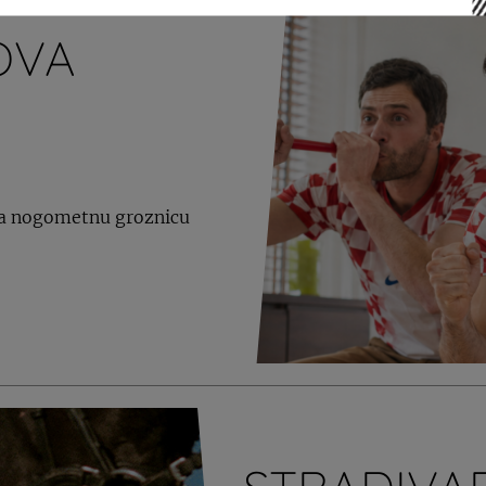
OVA
 za nogometnu groznicu