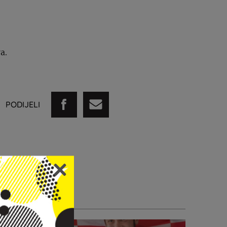
a.
PODIJELI
STI