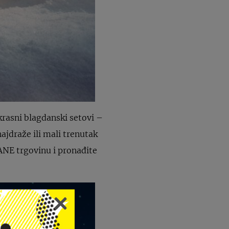
krasni blagdanski setovi –
najdraže ili mali trenutak
ANE trgovinu i pronađite