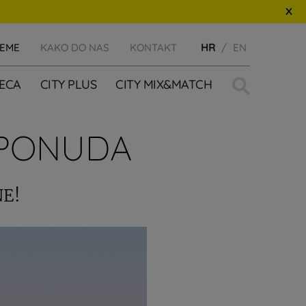
JEME
KAKO DO NAS
KONTAKT
HR
EN
Traži:
JECA
CITY PLUS
CITY MIX&MATCH
 PONUDA
NE!