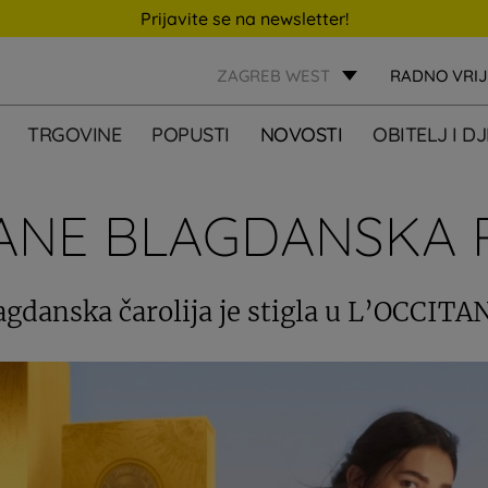
Prijavite se na newsletter!
ZAGREB WEST
RADNO VRI
TRGOVINE
POPUSTI
NOVOSTI
OBITELJ I D
TANE BLAGDANSKA
agdanska čarolija je stigla u L’OCCITA