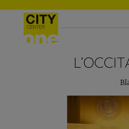
L’OCCI
Bl