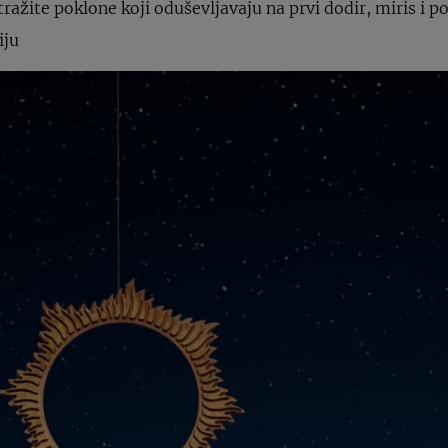
ražite poklone koji oduševljavaju na prvi dodir, miris i p
iju