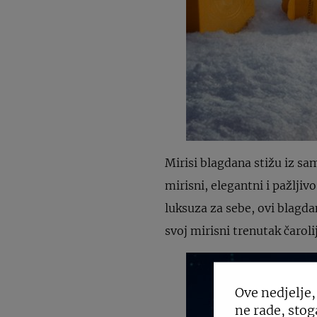
Mirisi blagdana stižu iz s
mirisni, elegantni i pažljiv
luksuza za sebe, ovi blagd
svoj mirisni trenutak čaroli
Ove nedjelje,
ne rade, stog