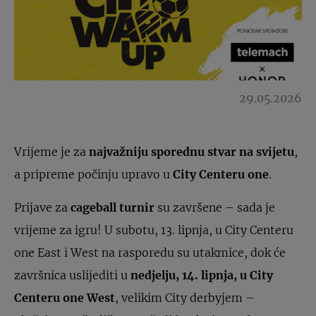
29.05.2026
Vrijeme je za
najvažniju sporednu stvar na svijetu
,
a pripreme počinju upravo u
City Centeru one
.
Prijave za
cageball turnir
su završene – sada je
vrijeme za igru! U subotu, 13. lipnja, u City Centeru
one East i West na rasporedu su utakmice, dok će
završnica uslijediti u
nedjelju, 14. lipnja, u City
Centeru one West
, velikim City derbyjem –