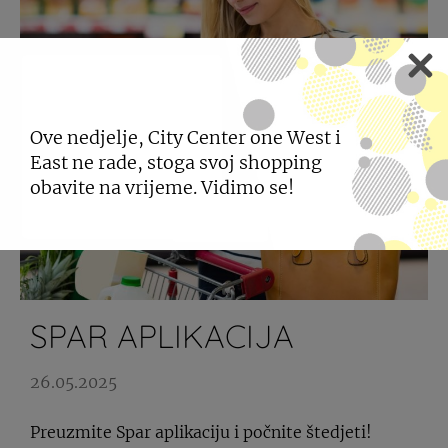
Ove nedjelje, City Center one West i
East ne rade, stoga svoj shopping
obavite na vrijeme. Vidimo se!
SPAR APLIKACIJA
26.05.2025
Preuzmite Spar aplikaciju i počnite štedjeti!