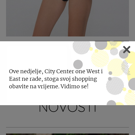
PODIJELI
Ove nedjelje, City Center one West i
East ne rade, stoga svoj shopping
POGLEDAJTE JOŠ
obavite na vrijeme. Vidimo se!
NOVOSTI