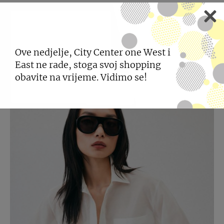
POGLEDAJTE JOŠ
NOVOSTI
Ove nedjelje, City Center one West i
East ne rade, stoga svoj shopping
obavite na vrijeme. Vidimo se!