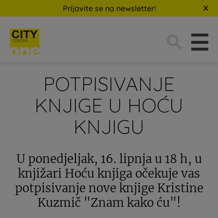
Prijavite se na newsletter!
Traži:
POTPISIVANJE
KNJIGE U HOĆU
KNJIGU
U ponedjeljak, 16. lipnja u 18 h, u
knjižari Hoću knjiga očekuje vas
potpisivanje nove knjige Kristine
Kuzmič "Znam kako ću"!