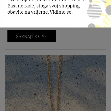
East ne rade, stoga svoj shopping
27.05.2026
obavite na vrijeme. Vidimo se!
Raznolikost uzoraka i topla paleta boja.
SAZNAJTE VIŠE