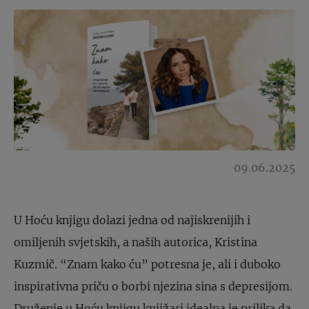
09.06.2025
U Hoću knjigu dolazi jedna od najiskrenijih i
omiljenih svjetskih, a naših autorica, Kristina
Kuzmič. “Znam kako ću” potresna je, ali i duboko
inspirativna priču o borbi njezina sina s depresijom.
Druženje u Hoću knjigu knjižari idealna je prilika da