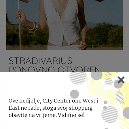
STRADIVARIUS
PONOVNO OTVOREN
30.07.2026
Na 1. katu centra posjetite preuređenu
Ove nedjelje, City Center one West i
Stradivarius trgovinu.
East ne rade, stoga svoj shopping
obavite na vrijeme. Vidimo se!
SAZNAJTE VIŠE