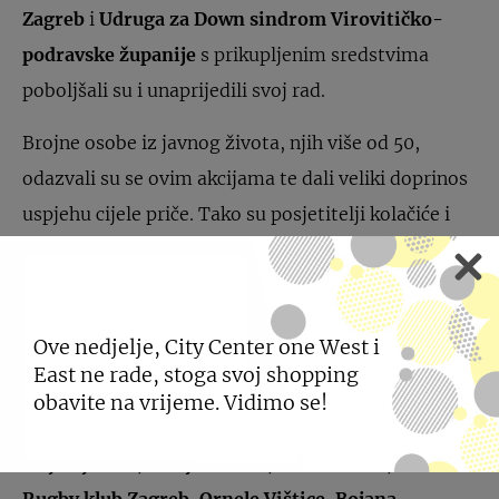
Zagreb
i
Udruga za Down sindrom Virovitičko-
podravske županije
s prikupljenim sredstvima
poboljšali su i unaprijedili svoj rad.
Brojne osobe iz javnog života, njih više od 50,
odazvali su se ovim akcijama te dali veliki doprinos
uspjehu cijele priče. Tako su posjetitelji kolačiće i
šampanjac kupovali od, između ostalih
Ive
Šulentić, Ane Begić Tahiri, Mirka Fodora, Sandre
Bagarić, Sandre Perković, Ive Balaban, Ivane
Ove nedjelje, City Center one West i
Marić, članova Rukometnog kluba Zagreb Croatia
East ne rade, stoga svoj shopping
osiguranje, Vlade Kalembera, Daniele Trbović,
obavite na vrijeme. Vidimo se!
Barbare Kolar, Bojane Gregorić, Jelene Perčin,
Ecije Ojdanić, Darija Šimića, Doris Pinčić, članova