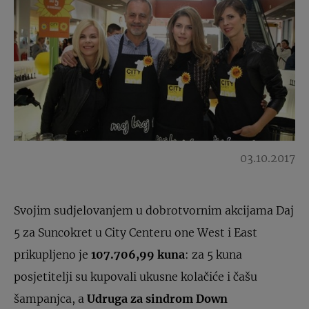
03.10.2017
Svojim sudjelovanjem u dobrotvornim akcijama Daj
5 za Suncokret u City Centeru one West i East
prikupljeno je
107.706,99 kuna
: za 5 kuna
posjetitelji su kupovali ukusne kolačiće i čašu
šampanjca, a
Udruga za sindrom Down