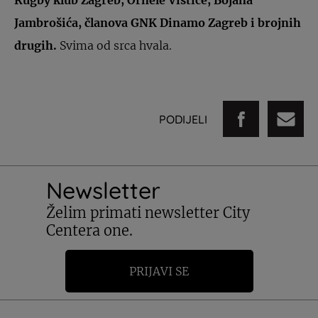
Rugby klub Zagreb, Ornele Vištice, Bojana
Jambrošića, članova GNK Dinamo Zagreb i brojnih
drugih.
Svima od srca hvala.
PODIJELI
Newsletter
Želim primati newsletter City
Centera one.
PRIJAVI SE