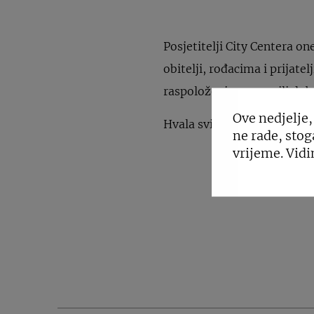
Posjetitelji City Centera on
obitelji, rođacima i prijate
raspoloženja, napravili dob
Ove nedjelje,
Hvala svima od srca!
ne rade, stog
vrijeme. Vidi