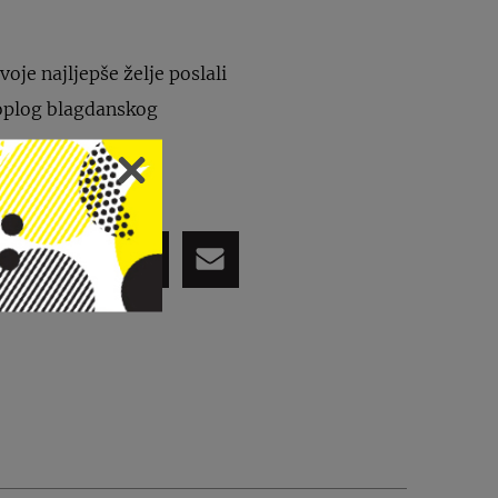
voje najljepše želje poslali
 toplog blagdanskog
PODIJELI