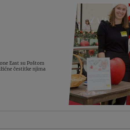
a one East su Poštom
žićne čestitke njima