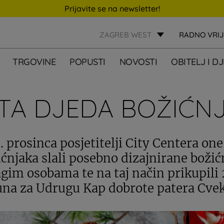
Prijavite se na newsletter!
ZAGREB WEST
RADNO VRI
TRGOVINE
POPUSTI
NOVOSTI
OBITELJ I D
TA DJEDA BOŽIĆN
. prosinca posjetitelji City Centera o
ćnjaka slali posebno dizajnirane božić
gim osobama te na taj način prikupili
una za Udrugu Kap dobrote patera Cvek