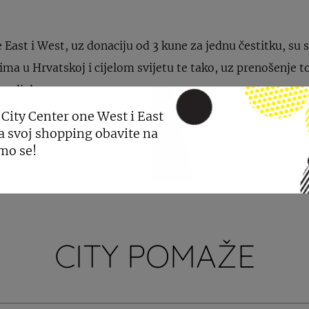
e East i West, uz donaciju od 3 kune za jednu čestitku, su s
ljima u Hrvatskoj i cijelom svijetu te tako, uz prenošenje
ro djelo.
 City Center one West i East
a svoj shopping obavite na
mo se!
CITY POMAŽE