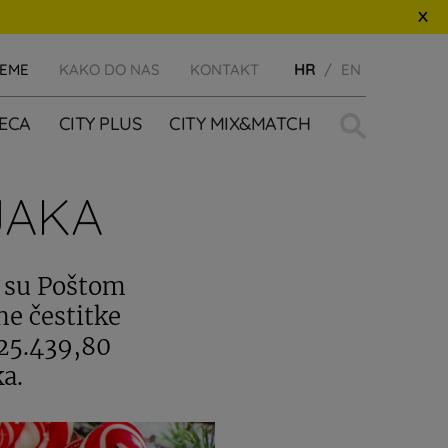
JEME
KAKO DO NAS
KONTAKT
HR
EN
Traži:
JECA
CITY PLUS
CITY MIX&MATCH
JAKA
ne su Poštom
ne čestitke
 25.439,80
a.