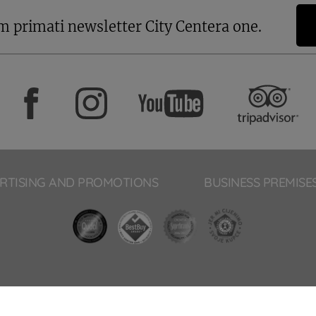
m primati newsletter City Centera one.
RTISING AND PROMOTIONS
BUSINESS PREMISE