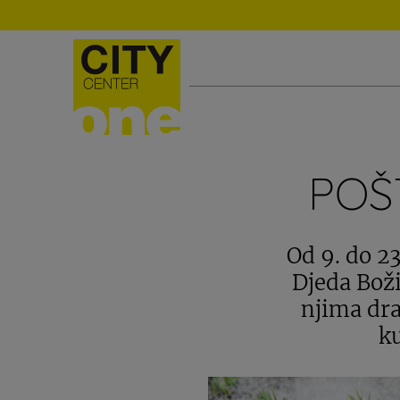
POŠ
Od 9. do 23
Djeda Boži
njima dra
k