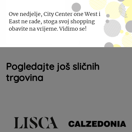
muškarca za 21. stoljeće, poslovnog ali s dozom
Ove nedjelje, City Center one West i
urbanosti i naglašene elegancije.
East ne rade, stoga svoj shopping
obavite na vrijeme. Vidimo se!
Pogledajte još sličnih
trgovina