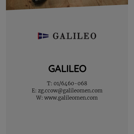
GALILEO
T:
01/6460-068
E:
zg.ccow@galileomen.com
W:
www.galileomen.com