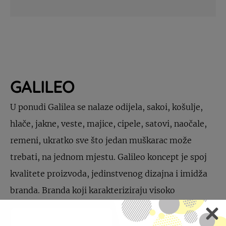
GALILEO
U ponudi Galilea se nalaze odijela, sakoi, košulje,
hlače, jakne, veste, majice, cipele, satovi, naočale,
remeni, ukratko sve što jedan muškarac može
trebati, na jednom mjestu. Galileo koncept je spoj
kvalitete proizvoda, jedinstvenog dizajna i imidža
branda. Branda koji karakteriziraju visoko
estetizirana odijela, odijela koja dodatno
naglašavaju muževnost. Galileo je utjelovio