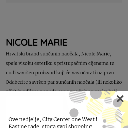
NICOLE MARIE
Hrvatski brand sunčanih naočala, Nicole Marie,
spaja visoku estetiku s pristupačnim cijenama te
nudi savršen proizvod koji će vas očarati na prvu.
Odaberite savršen par sunčanih naočala (ili nekoliko
njih) iz odlične ponude ovog prodajnog otoka koji
se smjestio u prizemlju centra.
Ove nedjelje, City Center one West i
East ne rade, stoga svoj shopping