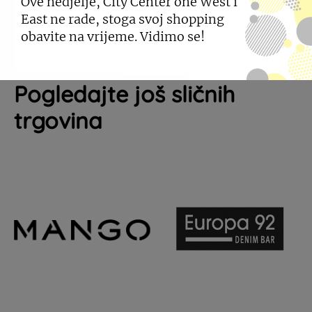
Ove nedjelje, City Center one West i
East ne rade, stoga svoj shopping
obavite na vrijeme. Vidimo se!
Pogledajte još sličnih
trgovina