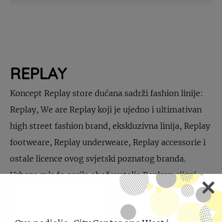
REPLAY
Koncept Replay store dućana sadrži fashion linije:
Replay, We are Replay koji je ujedno i ultimativan
high street fashion brand, ekskluzivna linija, Replay
footweare, Replay underweare, Replay accessorie i
ostale licence ovog svjetski poznatog branda.
Urbana mlada gerila obožavatelja Replaya cijeni
brand radi posebnog pristupa kako u proizvodnji
tako i u dizajnu.