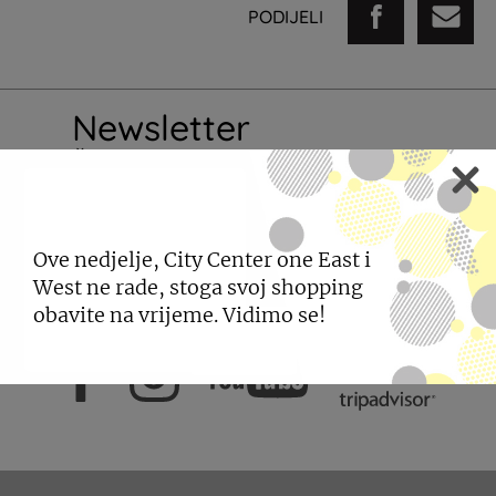
PODIJELI
Newsletter
Želim primati newsletter City
Centera one.
PRIJAVI SE
Ove nedjelje, City Center one East i
West ne rade, stoga svoj shopping
obavite na vrijeme. Vidimo se!