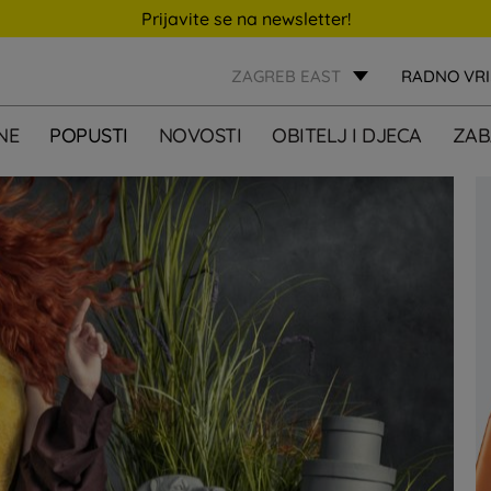
Prijavite se na newsletter!
ZAGREB EAST
RADNO VR
NE
POPUSTI
NOVOSTI
OBITELJ I DJECA
ZAB