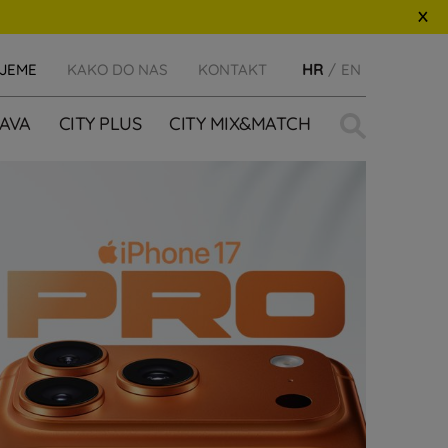
IJEME
KAKO DO NAS
KONTAKT
HR
EN
Traži:
AVA
CITY PLUS
CITY MIX&MATCH