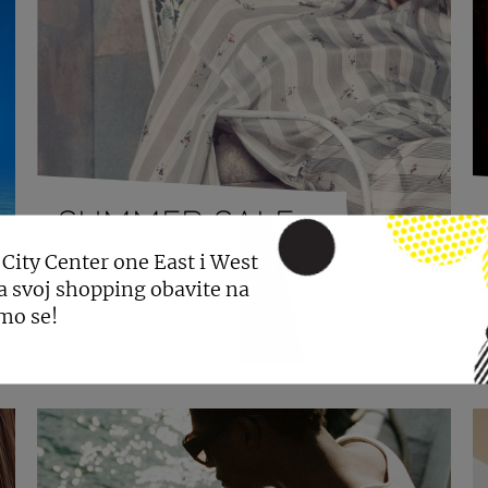
SUMMER SALE
ZARA
 City Center one East i West
a svoj shopping obavite na
mo se!