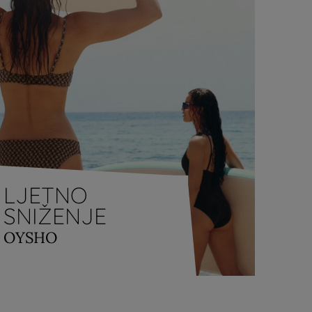
LJETNO
SNIŽENJE
OYSHO