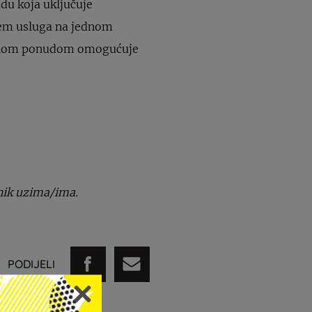
du koja uključuje
njem usluga na jednom
tetnom ponudom omogućuje
snik uzima/ima.
PODIJELI