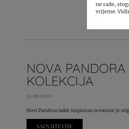
ne rade, stog
vrijeme. Vidi
PO
NOVA PANDORA
KOLEKCIJA
12.06.2026
Novi Pandora nakit inspiriran oceanom je sti
SAZNAJTE VIŠE