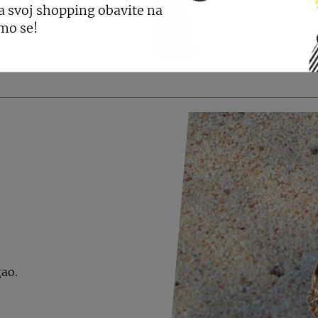
a svoj shopping obavite na
mo se!
GLEDAJTE JOŠ NOVO
gao.