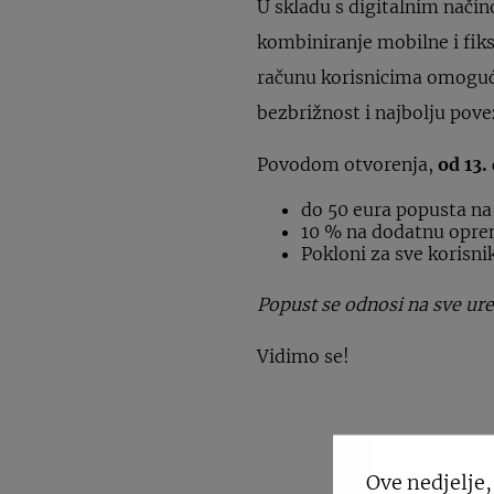
U skladu s digitalnim nači
kombiniranje mobilne i fiks
računu korisnicima omoguć
bezbrižnost i najbolju pove
Povodom otvorenja,
od 13.
do 50 eura popusta na
10 % na dodatnu opr
Pokloni za sve korisni
Popust se odnosi na sve ure
Vidimo se!
Ove nedjelje,