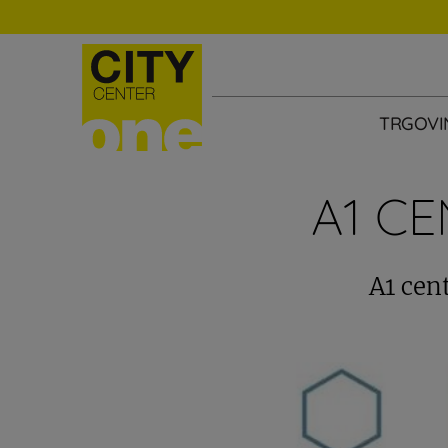
TRGOVI
A1 C
A1 cen