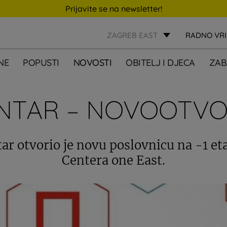
Prijavite se na newsletter!
ZAGREB EAST
RADNO VR
NE
POPUSTI
NOVOSTI
OBITELJ I DJECA
ZAB
ENTAR – NOVOOTV
tar otvorio je novu poslovnicu na -1 eta
Centera one East.