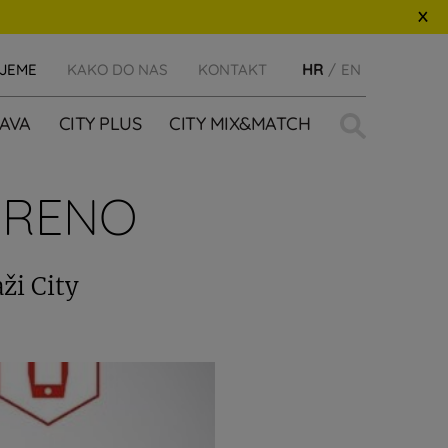
IJEME
KAKO DO NAS
KONTAKT
HR
EN
Traži:
AVA
CITY PLUS
CITY MIX&MATCH
ORENO
ži City