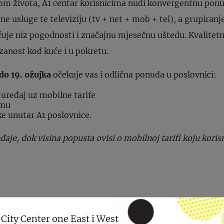
nom života, A1 centar korisnicima nudi konvergentnu ponu
ne usluge te televiziju (tv + net + mob + tel), a grupira
uje niz pogodnosti i značajnu mjesečnu uštedu. Kvali
zanost kod kuće i u pokretu.
 do 19. ožujka
očekuje vas i odlična ponuda u poslovnici:
 uređaj uz mobilne tarife
emu
ke unutar A1 poslovnice.
đaje, dok visina popusta ovisi o mobilnoj tarifi koju kori
 City Center one East i West