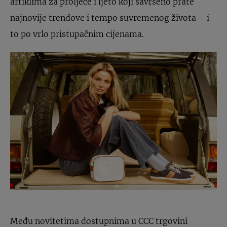
artiklima za proljeće i ljeto koji savršeno prate
najnovije trendove i tempo suvremenog života – i
to po vrlo pristupačnim cijenama.
Među novitetima dostupnima u CCC trgovini