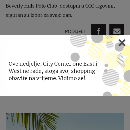
Beverly Hills Polo Club, dostupni u CCC trgovini,
siguran su izbor za svaki dan.
PODIJELI
Ove nedjelje, City Center one East i
POGLEDAJTE JOŠ
West ne rade, stoga svoj shopping
obavite na vrijeme. Vidimo se!
NOVOSTI