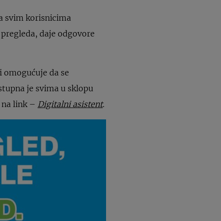
a svim korisnicima
i pregleda, daje odgovore
ji omogućuje da se
stupna je svima u sklopu
 na link –
Digitalni asistent
.