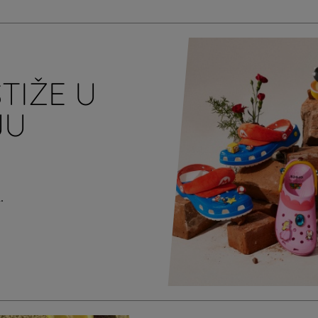
TIŽE U
JU
.