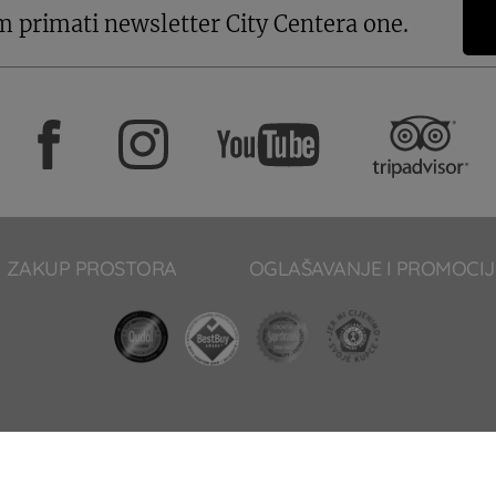
m primati newsletter City Centera one.
ZAKUP PROSTORA
OGLAŠAVANJE I PROMOCIJ