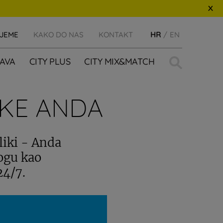
IJEME
KAKO DO NAS
KONTAKT
HR
EN
Traži:
AVA
CITY PLUS
CITY MIX&MATCH
IKE ANDA
liki - Anda
logu kao
24/7.