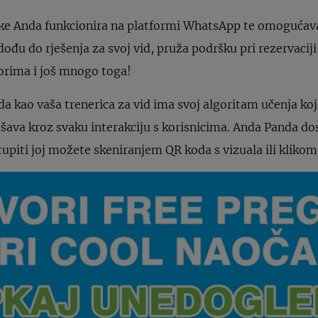
tike Anda funkcionira na platformi WhatsApp te omogućav
ođu do rješenja za svoj vid, pruža podršku pri rezervacij
orima i još mnogo toga!
da kao vaša trenerica za vid ima svoj algoritam učenja ko
jšava kroz svaku interakciju s korisnicima. Anda Panda do
tupiti joj možete skeniranjem QR koda s vizuala ili klikom