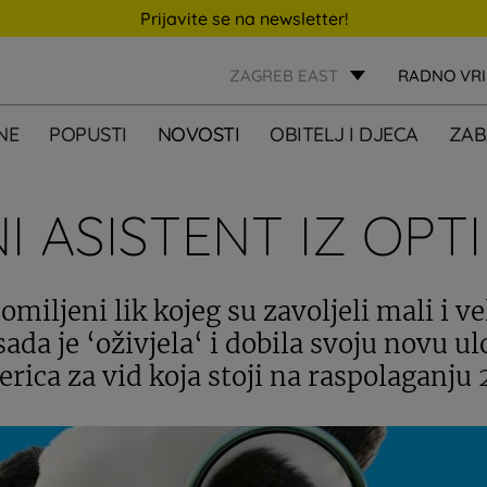
Prijavite se na newsletter!
ZAGREB EAST
RADNO VR
NE
POPUSTI
NOVOSTI
OBITELJ I DJECA
ZAB
NI ASISTENT IZ OPT
omiljeni lik kojeg su zavoljeli mali i ve
ada je ‘oživjela‘ i dobila svoju novu u
erica za vid koja stoji na raspolaganju 