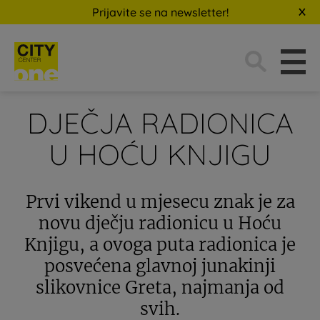
Prijavite se na newsletter!
Traži:
DJEČJA RADIONICA
U HOĆU KNJIGU
Prvi vikend u mjesecu znak je za
novu dječju radionicu u Hoću
Knjigu, a ovoga puta radionica je
posvećena glavnoj junakinji
slikovnice Greta, najmanja od
svih.