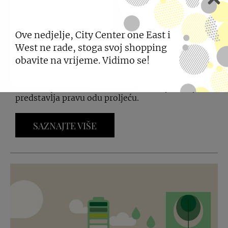
YAMAMAY NOVA
KOLEKCIJA
Ove nedjelje, City Center one East i
West ne rade, stoga svoj shopping
obavite na vrijeme. Vidimo se!
13.03.2026
Yamamay otvara novu sezonu kolekcijom koja
predstavlja pravu odu proljeću.
SAZNAJTE VIŠE