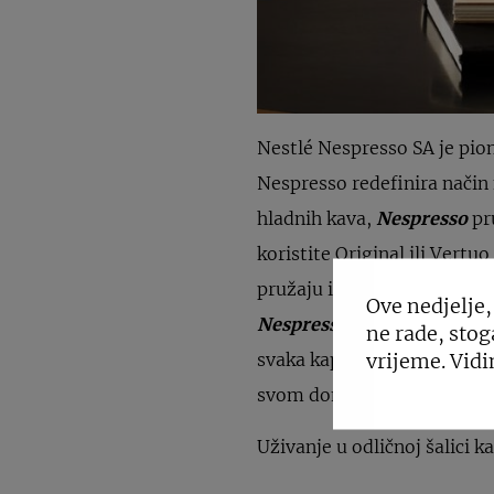
Nestlé Nespresso SA je pion
Nespresso redefinira način 
hladnih kava,
Nespresso
pr
koristite Original ili Vertu
pružaju intenzivan, gladak 
Ove nedjelje,
Nespresso
osigurava doslje
ne rade, stog
vrijeme. Vidi
svaka kapsula prolazi kroz 
svom domu.
Uživanje u odličnoj šalici ka