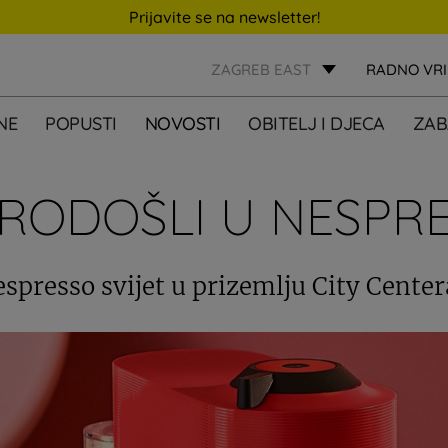
Prijavite se na newsletter!
ZAGREB EAST
RADNO VR
NE
POPUSTI
NOVOSTI
OBITELJ I DJECA
ZAB
RODOŠLI U NESPR
espresso svijet u prizemlju City Center