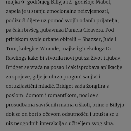
majka 9-godišnjeg Billyja i 4-godišnje Mabel,
zapela je u stanju emocionalne neizvjesnosti,
podižući dijete uz pomoć svojih odanih prijatelja,
pa čak i bivšeg ljubavnika Daniela Cleavera. Pod
pritiskom svoje urbane obitelji – Shazzer, Jude i
Tom, kolegice Mirande, majke i ginekologa Dr.
Rawlings kako bi stvorila novi put za život i ljubav,
Bridget se vraća na posao i čak isprobava aplikacije
za spojeve, gdje je ubrzo progoni sanjivi i
entuzijastični mladić. Bridget sada žonglira s
poslom, domom i romantikom, nosi se s
prosudbama savršenih mama u školi, brine o Billyju
dok se on bori s očevom odsutnošću i upušta se u
niz neugodnih interakcija s učiteljem svog sina.