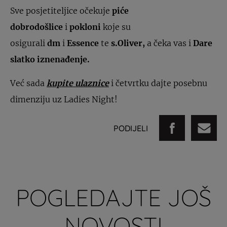
Sve posjetiteljice očekuje
piće
dobrodošlice
i
pokloni
koje su
osigurali
dm
i
Essence
te
s.Oliver,
a čeka vas i
Dare
slatko iznenađenje.
Već sada
kupite ulaznice
i četvrtku dajte posebnu
dimenziju uz Ladies Night!
PODIJELI
POGLEDAJTE JOŠ
NOVOSTI