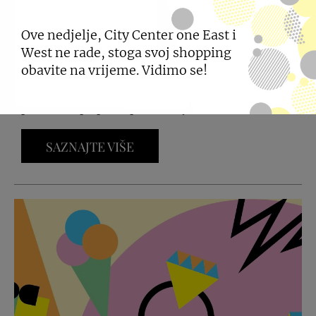
Ove nedjelje, City Center one East i
INTERSPAR KATALOG
West ne rade, stoga svoj shopping
obavite na vrijeme. Vidimo se!
INTERSPAR trgovina u City Centeru one za vas je
pripremila brojne prehrambene i neprehrambene
proizvode po pristupačnim cijenama.
SAZNAJTE VIŠE