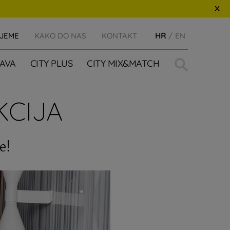
IJEME
KAKO DO NAS
KONTAKT
HR
EN
Traži:
AVA
CITY PLUS
CITY MIX&MATCH
KCIJA
e!