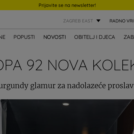
Prijavite se na newsletter!
ZAGREB EAST
RADNO VR
NE
POPUSTI
NOVOSTI
OBITELJ I DJECA
ZAB
PA 92 NOVA KOLE
urgundy glamur za nadolazeće proslav