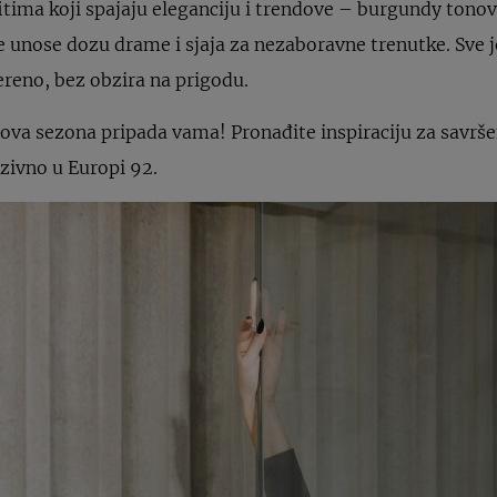
fitima koji spajaju eleganciju i trendove – burgundy tono
ice unose dozu drame i sjaja za nezaboravne trenutke. Sve 
ereno, bez obzira na prigodu.
jer ova sezona pripada vama! Pronađite inspiraciju za savrš
zivno u Europi 92.