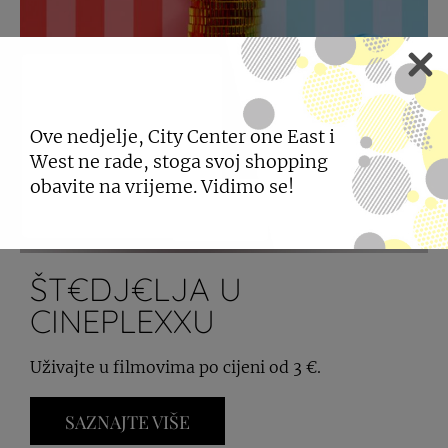
Ove nedjelje, City Center one East i
West ne rade, stoga svoj shopping
obavite na vrijeme. Vidimo se!
ŠT€DJ€LJA U
CINEPLEXXU
Uživajte u filmovima po cijeni od 3 €.
SAZNAJTE VIŠE