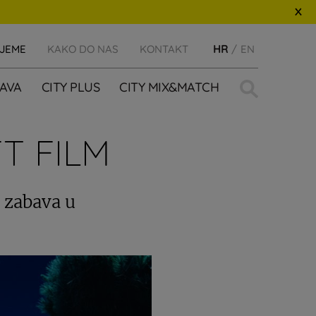
IJEME
KAKO DO NAS
KONTAKT
HR
EN
Traži:
AVA
CITY PLUS
CITY MIX&MATCH
T FILM
a zabava u