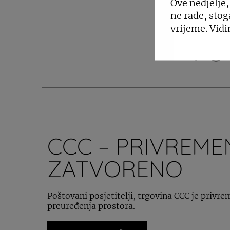
Ove nedjelje,
ne rade, stog
vrijeme. Vidi
PO
CCC – PRIVREM
ZATVORENO
Poštovani posjetitelji, trgovina CCC je privr
preuređenja prostora.