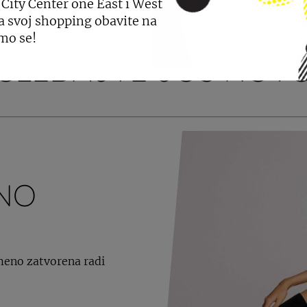
 City Center one East i West
a svoj shopping obavite na
mo se!
GLEDAJTE JOŠ NOVO
ENO
emeno zatvorena radi