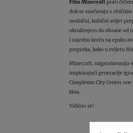
Film Minecraft
prati četve
dok se suočavaju s običnim
neobični, kubični svijet p
okruženjem do obrane od nep
i zajedno kreću na epsku ava
prepreka, kako u svijetu Mi
Minecraft, najprodavanija v
inspirirajući generacije igr
Cineplexxu City Center one 
kina.
Vidimo se!