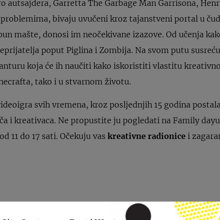
ro autsajdera, Garretta The Garbage Man Garrisona, Henry
 problemima, bivaju uvučeni kroz tajanstveni portal u ču
repun mašte, donosi im neočekivane izazove. Od učenja ka
rijatelja poput Piglina i Zombija. Na svom putu susreću 
nturu koja će ih naučiti kako iskoristiti vlastitu kreativn
necrafta, tako i u stvarnom životu.
ideoigra svih vremena, kroz posljednjih 15 godina postal
ača i kreativaca. Ne propustite ju pogledati na Family day
od 11 do 17 sati. Očekuju vas
kreativne radionice
i zagara