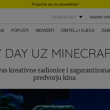
Prijavite se na newsletter!
ZAGREB EAST
RADNO VR
NE
POPUSTI
NOVOSTI
OBITELJ I DJECA
ZAB
Y DAY UZ MINECRAF
as kreativne radionice i zagarantiran
predvorju kina.