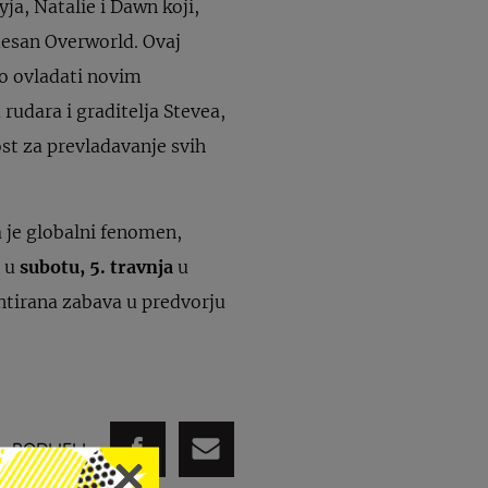
ja, Natalie i Dawn koji,
desan Overworld. Ovaj
ko ovladati novim
rudara i graditelja Stevea,
ost za prevladavanje svih
a je globalni fenomen,
u u
subotu, 5. travnja
u
ntirana zabava u predvorju
PODIJELI