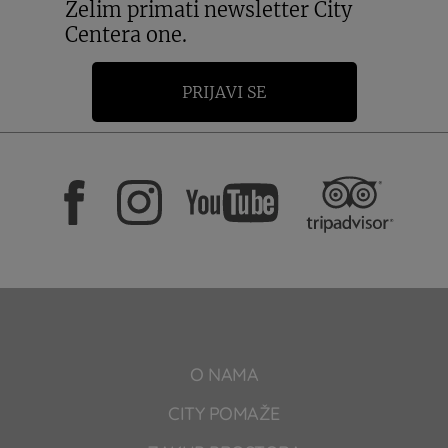
Želim primati newsletter City
Centera one.
PRIJAVI SE
O NAMA
CITY POMAŽE