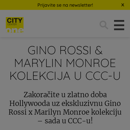
Prijavite se na newsletter!
Traži:
GINO ROSSI &
MARYLIN MONROE
KOLEKCIJA U CCC-U
Zakoračite u zlatno doba
Hollywooda uz ekskluzivnu Gino
Rossi x Marilyn Monroe kolekciju
– sada u CCC-u!