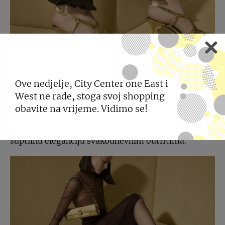
Za ljubiteljice najmodernijih boja sezone, tu su
Ove nedjelje, City Center one East i
cipele u tamno crvenoj boji s niskom potpeticom i
West ne rade, stoga svoj shopping
obavite na vrijeme. Vidimo se!
izduženim vrhom, koje dolaze i u varijanti s
remenčićima ili kao slip-on modeli, donoseći
suptilnu eleganciju svakodnevnim outfitima.