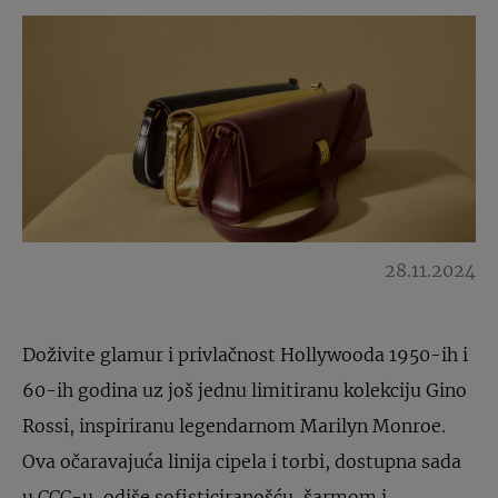
28.11.2024
Doživite glamur i privlačnost Hollywooda 1950-ih i
60-ih godina uz još jednu limitiranu kolekciju Gino
Rossi, inspiriranu legendarnom Marilyn Monroe.
Ova očaravajuća linija cipela i torbi, dostupna sada
u CCC-u, odiše sofisticiranošću, šarmom i