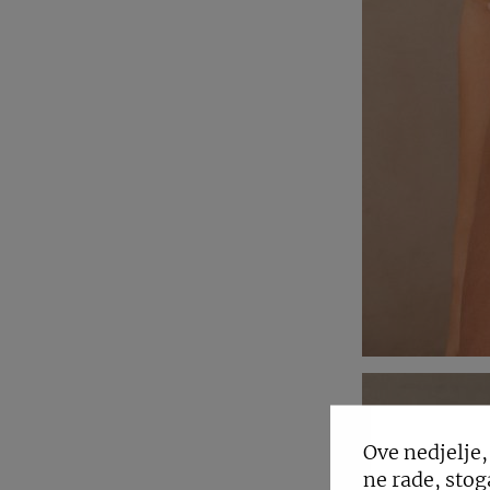
Ove nedjelje,
ne rade, stog