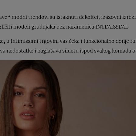
e“ modni trendovi su istaknuti dekoltei, izazovni izrezi 
azličiti modeli grudnjaka bez naramenica INTIMISSIMI.
 u Intimissimi trgovini vas čeka i funkcionalno donje rubl
iva nedostatke i naglašava siluetu ispod svakog komada o