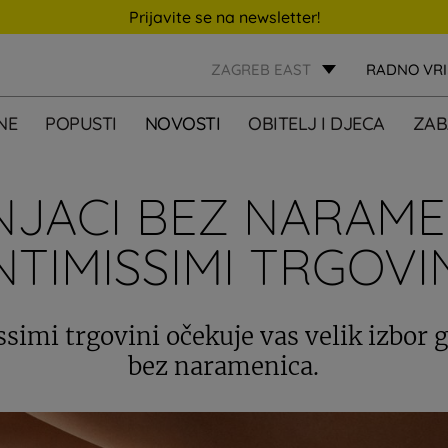
Prijavite se na newsletter!
ZAGREB EAST
RADNO VR
NE
POPUSTI
NOVOSTI
OBITELJ I DJECA
ZAB
JACI BEZ NARAME
NTIMISSIMI TRGOVI
ssimi trgovini očekuje vas velik izbor 
bez naramenica.