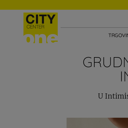
TRGOVI
GRUDN
I
U Intimi