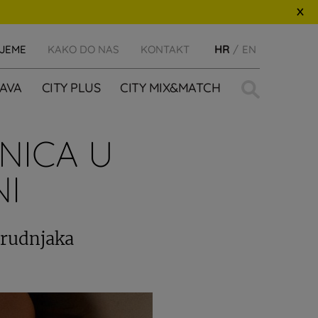
IJEME
KAKO DO NAS
KONTAKT
HR
EN
Traži:
AVA
CITY PLUS
CITY MIX&MATCH
NICA U
NI
grudnjaka