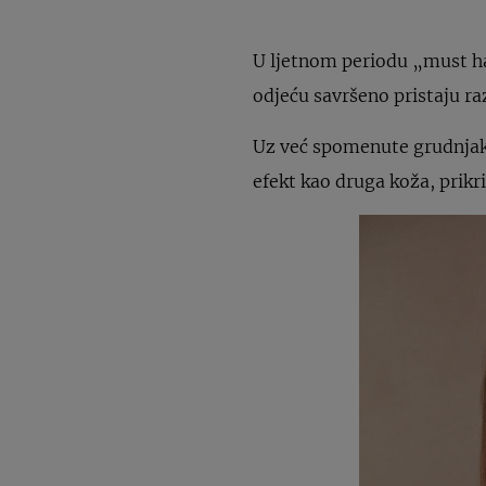
U ljetnom periodu „must hav
odjeću savršeno pristaju r
Uz već spomenute grudnjake,
efekt kao druga koža, prikr