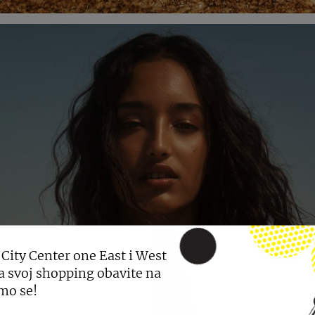
 City Center one East i West
a svoj shopping obavite na
mo se!