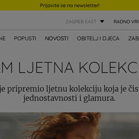
Prijavite se na newsletter!
ZAGREB EAST
RADNO VR
NE
POPUSTI
NOVOSTI
OBITELJ I DJECA
ZAB
M LJETNA KOLEKC
 pripremio ljetnu kolekciju koja je čis
jednostavnosti i glamura.