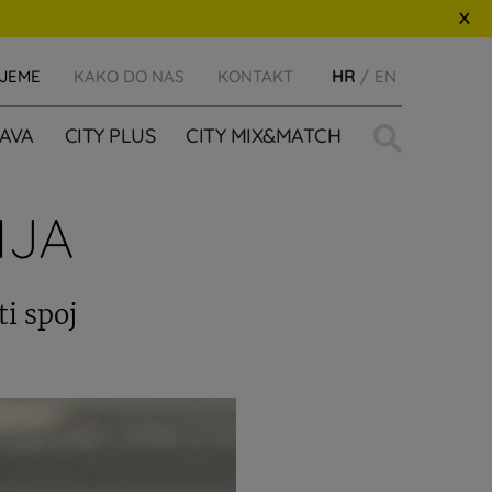
IJEME
KAKO DO NAS
KONTAKT
HR
EN
Traži:
AVA
CITY PLUS
CITY MIX&MATCH
IJA
ti spoj