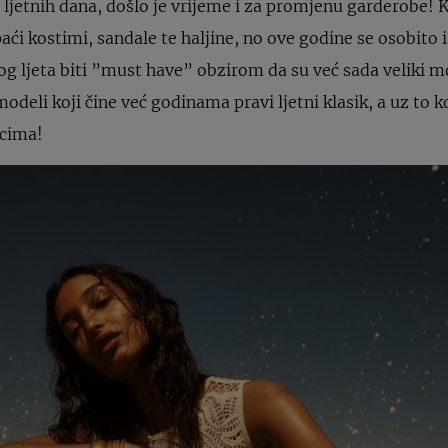
 ljetnih dana, došlo je vrijeme i za promjenu garderobe!
aći kostimi, sandale te haljine, no ove godine se osobito i
og ljeta biti ”must have” obzirom da su već sada veliki m
modeli koji čine već godinama pravi ljetni klasik, a uz to ko
cima!