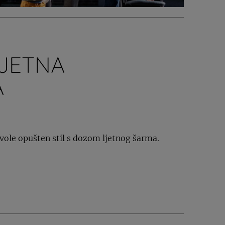
LJETNA
A
i vole opušten stil s dozom ljetnog šarma.