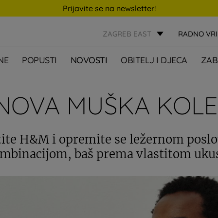
Prijavite se na newsletter!
ZAGREB EAST
RADNO VR
NE
POPUSTI
NOVOSTI
OBITELJ I DJECA
ZAB
NOVA MUŠKA KOLE
tite H&M i opremite se ležernom pos
mbinacijom, baš prema vlastitom uku