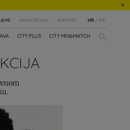
IJEME
KAKO DO NAS
KONTAKT
HR
EN
Traži:
AVA
CITY PLUS
CITY MIX&MATCH
KCIJA
lovnom
su.