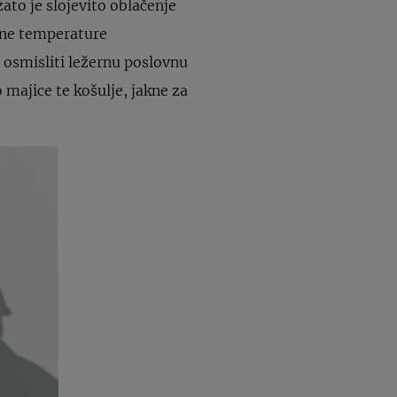
to je slojevito oblačenje
vne temperature
 osmisliti ležernu poslovnu
 majice te košulje, jakne za