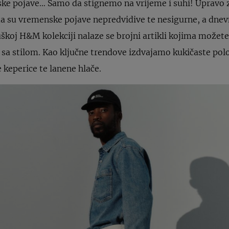
ke pojave… Samo da stignemo na vrijeme i suhi! Upravo za
a su vremenske pojave nepredvidive te nesigurne, a dne
koj H&M kolekciji nalaze se brojni artikli kojima možete
i sa stilom. Kao ključne trendove izdvajamo kukičaste polo
 keperice te lanene hlače.