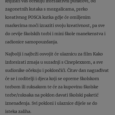
knjižari vas očekuju interaktivni punktovi, od
zagonetnih kutaka s mozgalicama, preko
kreativnog POSCA kutka gdje će omiljenim
markerima moći izraziti svoju kreativnost, pa sve
do revije školskih torbi i mini škole manekenstva i
radionice samopouzdanja.
Najbolji i najbrži osvojit će ulaznicu za film Kako
izdresirati zmaja u suradnji s Cineplexxom, a sve
sudionike očekuju i poklončići. Čitav dan nagrađivat
će se i roditelji i djeca koji se opreme školskom
torbom ili ruksakom te će za kupovinu školske
torbe/ruksaka na poklon davati školski paketić
iznenađenja. Svi pokloni i ulaznice dijele se do
isteka zaliha.