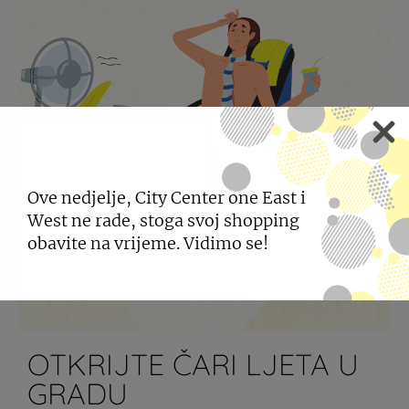
Ove nedjelje, City Center one East i
West ne rade, stoga svoj shopping
obavite na vrijeme. Vidimo se!
OTKRIJTE ČARI LJETA U
GRADU