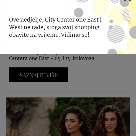
Ove nedjelje, City Center one East i
RADNO VRIJEME –
West ne rade, stoga svoj shopping
obavite na vrijeme. Vidimo se!
KOLOVOZ
U nastavku pogledajte radno vrijeme City
Centera one East - 05. i 15. kolovoza.
SAZNAJTE VIŠE