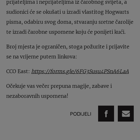
prijateljima i neprijateljima iz čarobnog svijeta, a
sudionici će se okušati u izradi vlastitog Hogwarts
pisma, odabiru svog doma, stvaranju sretne čarolije
te izradi čarobne uspomene koju će ponijeti kući.
Broj mjesta je ograničen, stoga požurite i prijavite
se na vrijeme putem linkova:
CCO East:
https://forms.gle/6FG3Susu4PSnA6LaA
Očekuje vas večer prepuna magije, zabave i
nezaboravnih uspomena!
PODIJELI