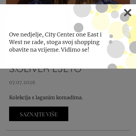
Ove nedjelje, City Center one East i
West ne rade, stoga svoj shopping
obavite na vrijeme. Vidimo se!
BEZVREMENSKO
S.OLIVER LJETO
07.07.2026
Kolekcija s laganim komadima.
SAZNAJTE VIŠE