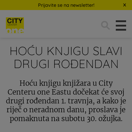
Prijavite se na newsletter!
Traži:
HOĆU KNJIGU SLAVI
DRUGI ROĐENDAN
Hoću knjigu knjižara u City
Centeru one Eastu dočekat će svoj
drugi rođendan 1. travnja, a kako je
riječ o neradnom danu, proslava je
pomaknuta na subotu 30. ožujka.