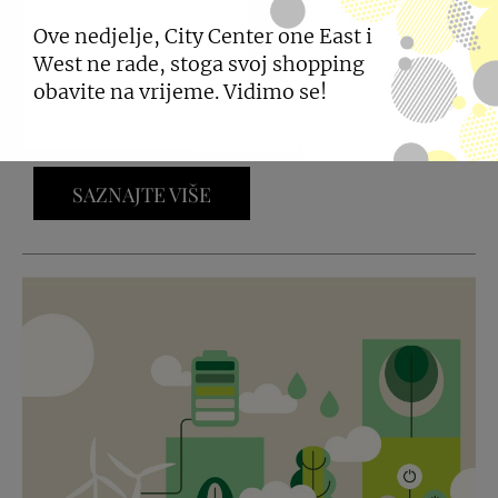
INTERSPAR KATALOG
Ove nedjelje, City Center one East i
West ne rade, stoga svoj shopping
INTERSPAR trgovina u City Centeru one za vas je
obavite na vrijeme. Vidimo se!
pripremila brojne prehrambene i neprehrambene
proizvode po pristupačnim cijenama.
SAZNAJTE VIŠE