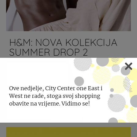
H&M: NOVA KOLEKCIJA
SUMMER DROP 2
27.05.2026
Svježina, boje i lagani krojevi koji najavljuju
bezbrižno ljeto.
Ove nedjelje, City Center one East i
West ne rade, stoga svoj shopping
obavite na vrijeme. Vidimo se!
SAZNAJTE VIŠE