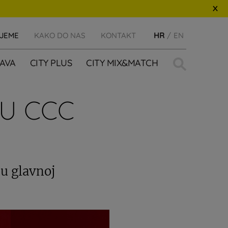
IJEME
KAKO DO NAS
KONTAKT
HR
EN
Traži:
AVA
CITY PLUS
CITY MIX&MATCH
 U CCC
 u glavnoj