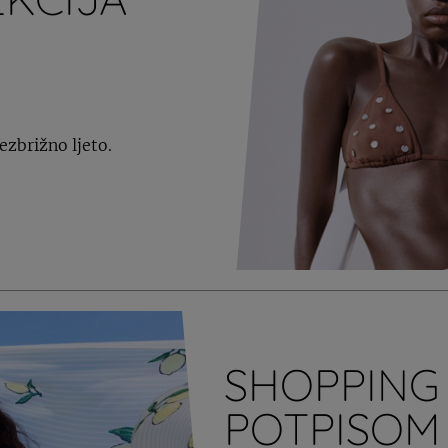
bezbrižno ljeto.
SHOPPING 
POTPISOM