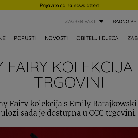
Prijavite se na newsletter!
ZAGREB EAST
RADNO VR
NE
POPUSTI
NOVOSTI
OBITELJ I DJECA
ZAB
 FAIRY KOLEKCIJA
TRGOVINI
y Fairy kolekcija s Emily Ratajkowski
ulozi sada je dostupna u CCC trgovini.