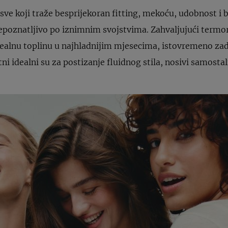
sve koji traže besprijekoran fitting, mekoću, udobnost i 
epoznatljivo po iznimnim svojstvima. Zahvaljujući termore
dealnu toplinu u najhladnijim mjesecima, istovremeno zad
i idealni su za postizanje fluidnog stila, nosivi samostaln