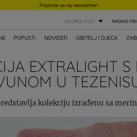
Prijavite se na newsletter!
ZAGREB EAST
RADNO VR
NE
POPUSTI
NOVOSTI
OBITELJ I DJECA
ZAB
IJA EXTRALIGHT S
VUNOM U TEZENIS
redstavlja kolekciju izrađenu sa mer