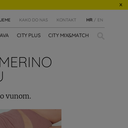
IJEME
KAKO DO NAS
KONTAKT
HR
EN
Traži:
AVA
CITY PLUS
CITY MIX&MATCH
 MERINO
U
ino vunom.