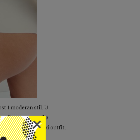
st I moderan stil. U
 povišenog ovratnika.
šeno uklopile u svaki outfit.