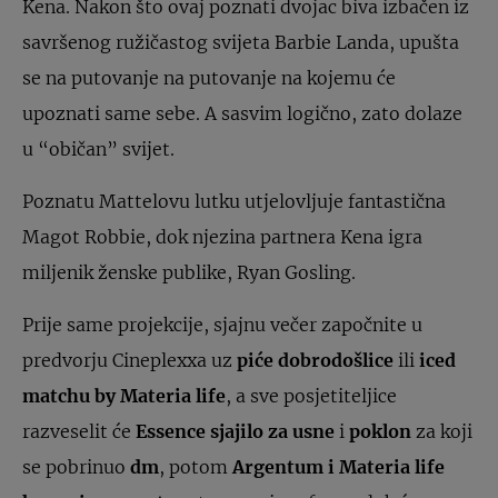
Kena. Nakon što ovaj poznati dvojac biva izbačen iz
savršenog ružičastog svijeta Barbie Landa, upušta
se na putovanje na putovanje na kojemu će
upoznati same sebe. A sasvim logično, zato dolaze
u “običan” svijet.
Poznatu Mattelovu lutku utjelovljuje fantastična
Magot Robbie, dok njezina partnera Kena igra
miljenik ženske publike, Ryan Gosling.
Prije same projekcije, sjajnu večer započnite u
predvorju Cineplexxa uz
piće dobrodošlice
ili
iced
matchu by Materia life
, a sve posjetiteljice
razveselit će
Essence sjajilo za usne
i
poklon
za koji
se pobrinuo
dm
, potom
Argentum i Materia life