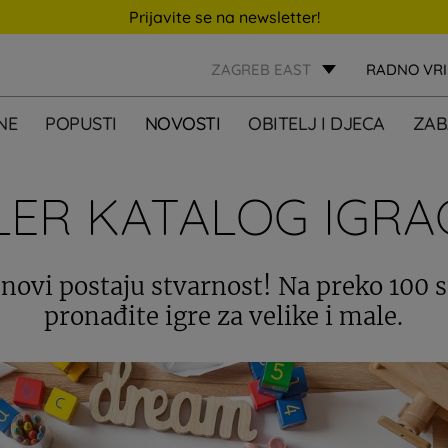
Prijavite se na newsletter!
ZAGREB EAST
RADNO VR
NE
POPUSTI
NOVOSTI
OBITELJ I DJECA
ZAB
LER KATALOG IGRA
snovi postaju stvarnost! Na preko 100 
pronađite igre za velike i male.