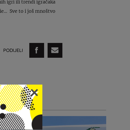
h igri ili trendi igračaka
bie… Sve to i još mnoštvo
PODIJELI
STI