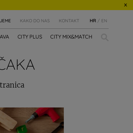
IJEME
KAKO DO NAS
KONTAKT
HR
EN
Traži:
AVA
CITY PLUS
CITY MIX&MATCH
ČAKA
stranica