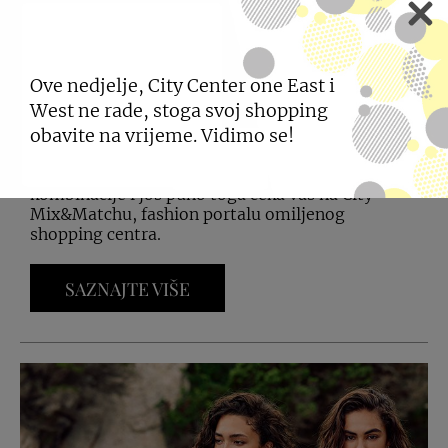
Ove nedjelje, City Center one East i
West ne rade, stoga svoj shopping
CITY MIX&MATCH
obavite na vrijeme. Vidimo se!
Najnoviji trendovi, neodoljive modne
kombinacije i još puno toga čeka vas na City
Mix&Matchu, fashion portalu omiljenog
shopping centra.
SAZNAJTE VIŠE