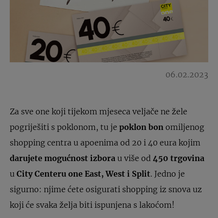
06.02.2023
Za sve one koji tijekom mjeseca veljače ne žele
pogriješiti s poklonom, tu je
poklon bon
omiljenog
shopping centra u apoenima od 20 i 40 eura kojim
darujete mogućnost izbora
u više od
450 trgovina
u
City Centeru one East, West i Split
. Jedno je
sigurno: njime ćete osigurati shopping iz snova uz
koji će svaka želja biti ispunjena s lakoćom!