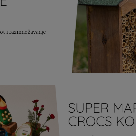
E
ivot i razmnožavanje
SUPER MAR
CROCS KO