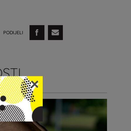
PODIJELI
STI