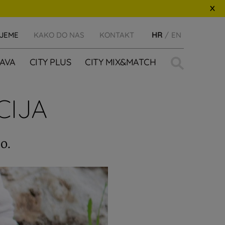
IJEME
KAKO DO NAS
KONTAKT
HR
EN
Traži:
AVA
CITY PLUS
CITY MIX&MATCH
CIJA
o.