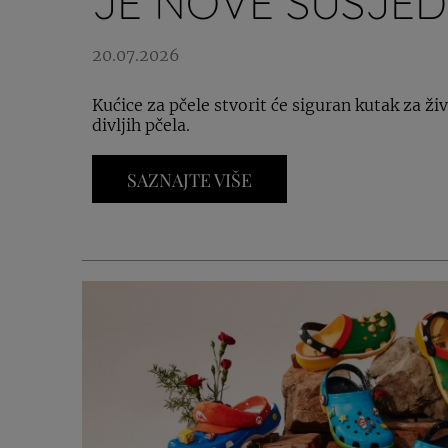
JE NOVE SUSJED
20.07.2026
Kućice za pčele stvorit će siguran kutak za ž
divljih pčela.
SAZNAJTE VIŠE