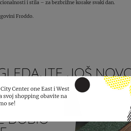
cionalnosti i stila – za bezbrižne korake svaki dan.
trgovini Froddo.
GLEDAJTE JOŠ NOVO
 City Center one East i West
a svoj shopping obavite na
mo se!
E DOBIO