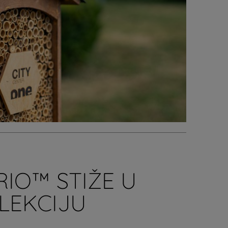
IO™ STIŽE U
LEKCIJU