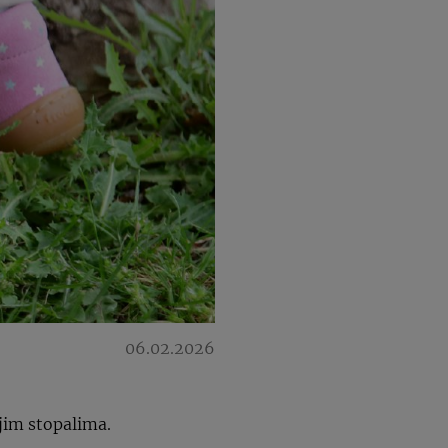
06.02.2026
čjim stopalima.