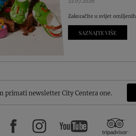
22.07.2026
Zakoračite u svijet omiljeni
SAZNAJTE VIŠE
m primati newsletter City Centera one.