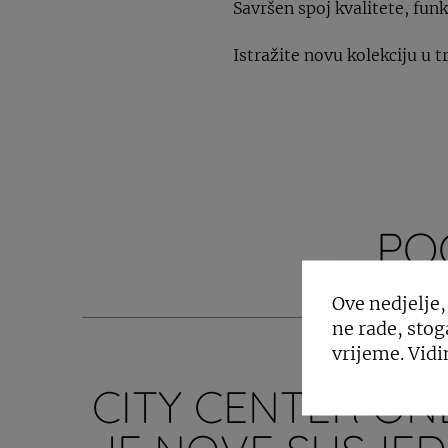
Savršen spoj kvalitete, funk
Istražite novu kolekciju u 
PO
Ove nedjelje,
ne rade, stog
vrijeme. Vidi
CITY CENTER ON