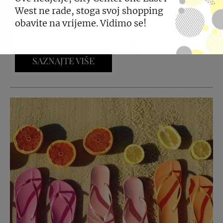
16.06.2026
West ne rade, stoga svoj shopping
obavite na vrijeme. Vidimo se!
Uživajte u shoppingu uz odlične popuste.
SAZNAJTE VIŠE