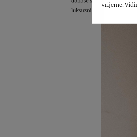
donose svježinu modnim insp
vrijeme. Vidi
luksuzni karakter i… uvijek 