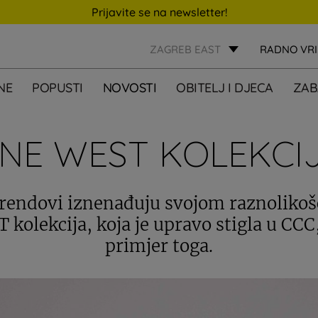
Prijavite se na newsletter!
ZAGREB EAST
RADNO VR
NE
POPUSTI
NOVOSTI
OBITELJ I DJECA
ZAB
NE WEST KOLEKCI
trendovi iznenađuju svojom raznolikoš
kolekcija, koja je upravo stigla u CCC,
primjer toga.