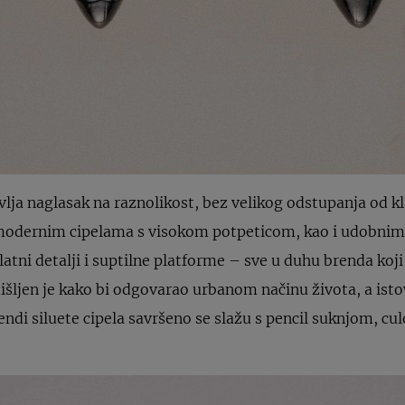
a naglasak na raznolikost, bez velikog odstupanja od kla
modernim cipelama s visokom potpeticom, kao i udobnim
latni detalji i suptilne platforme – sve u duhu brenda koji
šljen je kako bi odgovarao urbanom načinu života, a isto
ndi siluete cipela savršeno se slažu s pencil suknjom, c