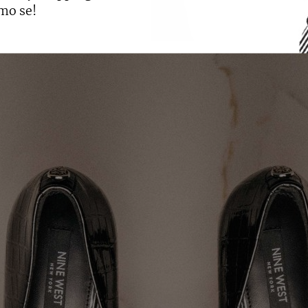
iracijama. Posebnost kolekcije dodatno naglašavaju zlatni
mo se!
privlače poglede.