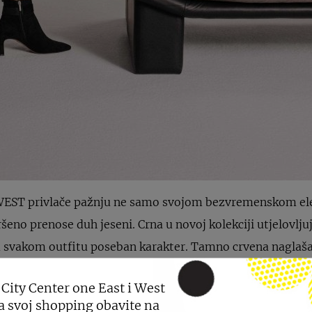
WEST privlače pažnju ne samo svojom bezvremenskom el
eno prenose duh jeseni. Crna u novoj kolekciji utjelovlju
aju svakom outfitu poseban karakter. Tamno crvena naglaš
zi do izražaja u svakodnevnim i večernjim kombinacijama.
 City Center one East i West
eljice suptilne, ali izražajne klasike – pristaju gotovo svak
a svoj shopping obavite na