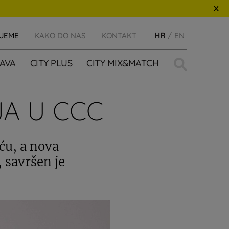
IJEME
KAKO DO NAS
KONTAKT
HR
EN
Traži:
AVA
CITY PLUS
CITY MIX&MATCH
JA U CCC
ću, a nova
 savršen je