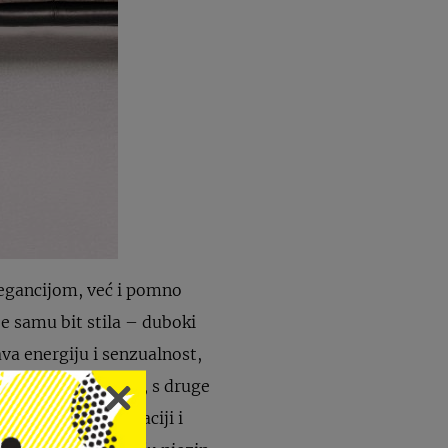
egancijom, već i pomno
je samu bit stila – duboki
ava energiju i senzualnost,
 Bež i nude tonovi, s druge
oj odjevnoj kombinaciji i