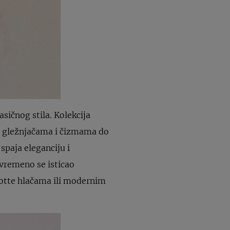
sičnog stila. Kolekcija
 gležnjačama i čizmama do
 spaja eleganciju i
vremeno se isticao
ulotte hlačama ili modernim