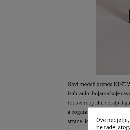
Novi modeli brenda NINE 
izabranim bojama koje savrš
tonovi i suptilni detalji d
a bogata boja jednako dola
Ove nedjelje,
strane, idealni su za ljubit
ne rade, stog