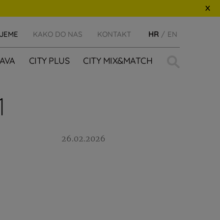
IJEME
KAKO DO NAS
KONTAKT
HR
EN
Traži:
AVA
CITY PLUS
CITY MIX&MATCH
1
26.02.2026