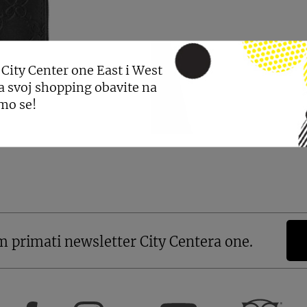
 City Center one East i West
a svoj shopping obavite na
mo se!
m primati newsletter City Centera one.