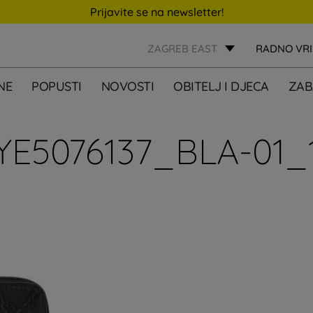
Prijavite se na newsletter!
ZAGREB EAST
RADNO VR
NE
POPUSTI
NOVOSTI
OBITELJ I DJECA
ZAB
YE5076137_BLA-01_