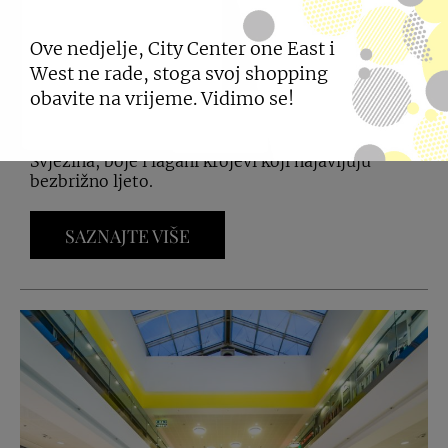
H&M: NOVA KOLEKCIJA
Ove nedjelje, City Center one East i
SUMMER DROP 2
West ne rade, stoga svoj shopping
obavite na vrijeme. Vidimo se!
27.05.2026
Svježina, boje i lagani krojevi koji najavljuju
bezbrižno ljeto.
SAZNAJTE VIŠE