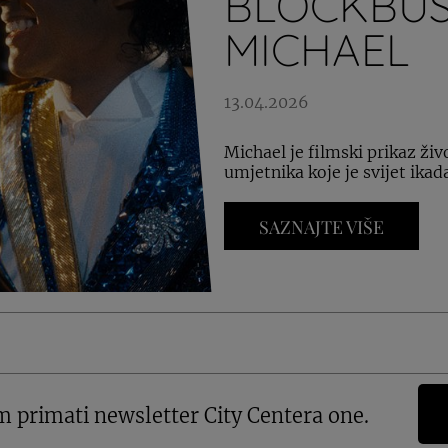
BLOCKBUS
MICHAEL
13.04.2026
Michael je filmski prikaz živ
umjetnika koje je svijet ika
SAZNAJTE VIŠE
m primati newsletter City Centera one.