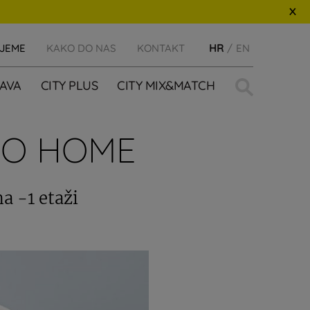
IJEME
KAKO DO NAS
KONTAKT
HR
EN
Traži:
AVA
CITY PLUS
CITY MIX&MATCH
EO HOME
a -1 etaži