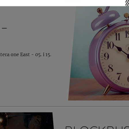
 –
ra one East - 05. i 15.