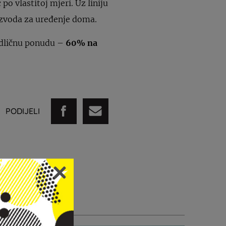
 vlastitoj mjeri. Uz liniju
izvoda za uređenje doma.
odličnu ponudu –
60% na
PODIJELI
STI