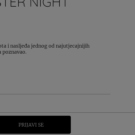
TER NIGHT
ota i nasljeđa jednog od najutjecajnijih
da poznavao.
PRIJAVI SE