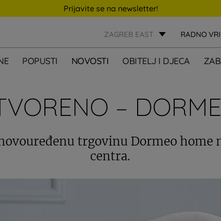
Prijavite se na newsletter!
ZAGREB EAST
RADNO VR
NE
POPUSTI
NOVOSTI
OBITELJ I DJECA
ZAB
VORENO – DORM
 novouređenu trgovinu Dormeo home n
centra.